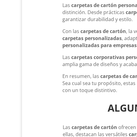
Las
carpetas de cartón person
distinción. Desde prácticas
carp
garantizar durabilidad y estilo.
Con las
carpetas de cartón
, la
carpetas personalizadas
, adap
personalizadas para empresas
Las
carpetas corporativas per
amplia gama de diseños y acabad
En resumen, las
carpetas de ca
Sea cual sea tu propósito, esta
con un toque distintivo.
ALGUN
Las
carpetas de cartón
ofrecen 
ellas, destacan las versátiles
car