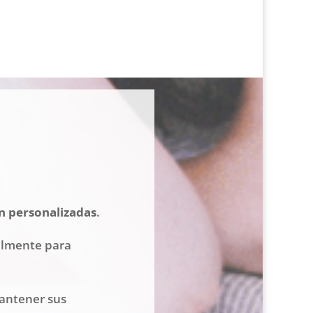
n personalizadas
.
almente para
mantener sus