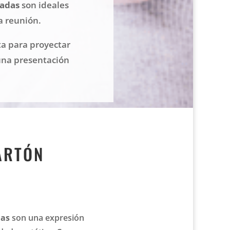
zadas
son ideales
a reunión.
ta para proyectar
una presentación
ARTÓN
das
son una expresión