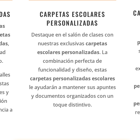
C
DAS
CARPETAS ESCOLARES
PERSONALIZADAS
as
etas
Destaque en el salón de clases con
p
das
,
nuestras exclusivas
carpetas
dad
escolares personalizadas
. La
o.
combinación perfecta de
e
funcionalidad y diseño, estas
alles
carpetas personalizadas escolares
stas
pe
le ayudarán a mantener sus apuntes
es y
y documentos organizados con un
ión
pe
toque distintivo.
ncia a
re