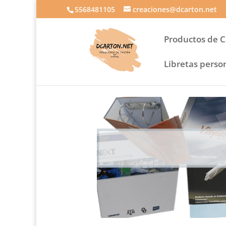
5568481105
creaciones@dcarton.net
Productos de 
Libretas perso